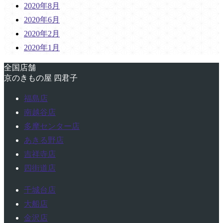
2020年8月
2020年6月
2020年2月
2020年1月
全国店舗
京のきもの屋 四君子
福島店
南越谷店
多摩センター店
あきる野店
吉祥寺店
四街道店
千城台店
大船店
金沢店