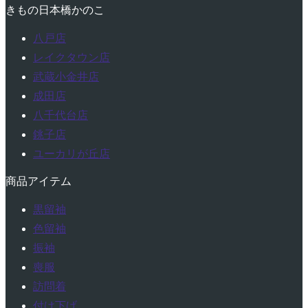
きもの日本橋かのこ
八戸店
レイクタウン店
武蔵小金井店
成田店
八千代台店
銚子店
ユーカリが丘店
商品アイテム
黒留袖
色留袖
振袖
喪服
訪問着
付け下げ