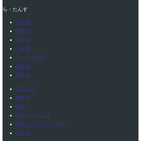
ら・たんす
下関店
鳥栖店
別府店
小倉店
モール小倉店
黒崎店
行橋店
久留米店
熊本店
錦店
沖縄ライカム店
那覇メインプレイス店
西原店