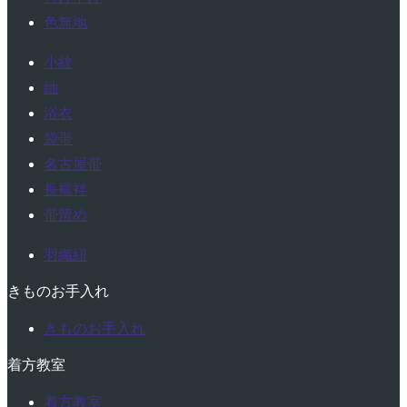
色無地
小紋
紬
浴衣
袋帯
名古屋帯
長襦袢
帯留め
羽織紐
きものお手入れ
きものお手入れ
着方教室
着方教室